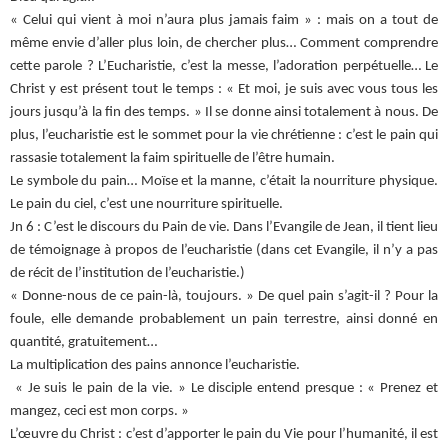
« Celui qui vient à moi n’aura plus jamais faim » : mais on a tout de
même envie d’aller plus loin, de chercher plus… Comment comprendre
cette parole ? L’Eucharistie, c’est la messe, l’adoration perpétuelle… Le
Christ y est présent tout le temps : « Et moi, je suis avec vous tous les
jours jusqu’à la fin des temps. » Il se donne ainsi totalement à nous. De
plus, l’eucharistie est le sommet pour la vie chrétienne : c’est le pain qui
rassasie totalement la faim spirituelle de l’être humain.
Le symbole du pain… Moïse et la manne, c’était la nourriture physique.
Le pain du ciel, c’est une nourriture spirituelle.
Jn 6 : C’est le discours du Pain de vie. Dans l’Evangile de Jean, il tient lieu
de témoignage à propos de l’eucharistie (dans cet Evangile, il n’y a pas
de récit de l’institution de l’eucharistie.)
« Donne-nous de ce pain-là, toujours. » De quel pain s’agit-il ? Pour la
foule, elle demande probablement un pain terrestre, ainsi donné en
quantité, gratuitement…
La multiplication des pains annonce l’eucharistie.
« Je suis le pain de la vie. » Le disciple entend presque : « Prenez et
mangez, ceci est mon corps. »
L’œuvre du Christ : c’est d’apporter le pain du Vie pour l’humanité, il est