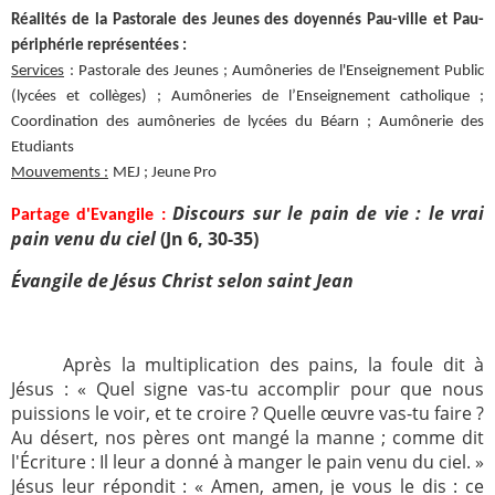
Réalités de la Pastorale des Jeunes des doyennés Pau-ville et Pau-
Paray-le-
École de la
périphérie représentées :
Monial
foi
Services
: Pastorale des Jeunes ; Aumôneries de l'Enseignement Public
Terre
R.E. de
(lycées et collèges) ; Aumôneries de l’Enseignement catholique ;
Sainte
Taizé
Coordination des aumôneries de lycées du Béarn ; Aumônerie des
Etudiants
—
Animateurs
Mouvements :
MEJ ; Jeune Pro
Étudiants
Jeunes
Discours sur le pain de vie : le vrai
Partage d'Evangile :
Pros
pain venu du ciel
(Jn 6, 30-35)
Collégiens
Pastorales
Évangile de Jésus Christ selon saint Jean
& lycéens
des
jeunes
locales
Après la multiplication des pains, la foule dit à
Groupe
Groupe
Jésus : « Quel signe vas-tu accomplir pour que nous
Repères
Diaconia
puissions le voir, et te croire ? Quelle œuvre vas-tu faire ?
Nouvelles
Divers
Au désert, nos pères ont mangé la manne ; comme dit
d'Orient
l'Écriture : Il leur a donné à manger le pain venu du ciel. »
Jésus leur répondit : « Amen, amen, je vous le dis : ce
—
Tags