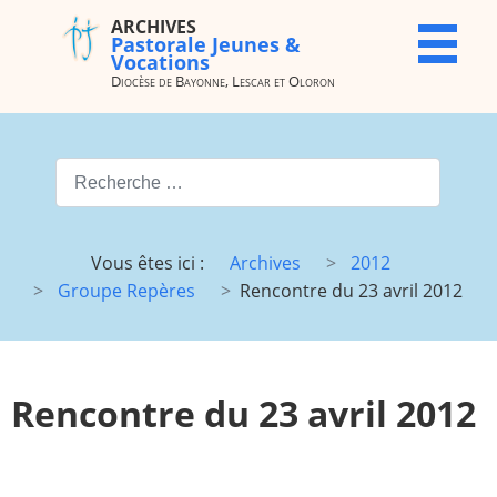
ARCHIVES
ARCHIVES
X
Pastorale Jeunes &
Pastorale
Vocations
Jeunes &
Diocèse de Bayonne, Lescar et Oloron
Vocations
Diocèse de
Bayonne,
Valider
Lescar et
Oloron
Type 2 or more characters for
Accueil
Archives
Vous êtes ici :
Archives
2012
du site
Groupe Repères
Rencontre du 23 avril 2012
Vocations
JMJ
JDJ (JMJ)
JD 4e/3e
Pélé Vélo
Camp St
Rencontre du 23 avril 2012
64
M.
Garicoïts
Route
Maison St
chantante
Antoine