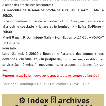
Agenda des prochaines rencontres :
La rencontre de la semaine prochaine aura lieu le mardi 8 Mai, à
20h30.
Exceptionnellement, pas de rencontre de lundi 7 mai, mais invitation à
aller voir le
spectacle « Ignace et le bonheur » - Eglise St-Pierre -
20h30.
Mardi 8 mai : P. Dominique Nalis
- Evangile : Jn 14,27-31a – YOUCAT
N° 420-425.
Pour info :
Lundi 21 mai, à 20h30 : Réunion « Pastorale des Jeunes » des
doyennés Pau-ville et Pau-périphérie,
pour les responsables des
services (aumôneries…), mouvements, et groupes de jeunes (14-30
ans)
Repères
accueille les nouveaux-venus à toute rencontre de l'année !
Écrit par :
Dominique Nalis
Publication : 30 avril 2012
⚙️ Index 🗄️ archives