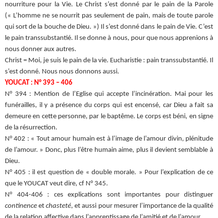
nourriture pour la Vie. Le Christ s’est donné par le pain de la Parole
(« L’homme ne se nourrit pas seulement de pain, mais de toute parole
qui sort de la bouche de Dieu. ») Il s’est donné dans le pain de Vie. C’est
le pain transsubstantié. Il se donne à nous, pour que nous apprenions à
nous donner aux autres.
Christ = Moi, je suis le pain de la vie. Eucharistie : pain transsubstantié. Il
s’est donné. Nous nous donnons aussi.
YOUCAT :
N° 393 – 406
N° 394 : Mention de l’Eglise qui accepte l’incinération. Mai pour les
funérailles, il y a présence du corps qui est encensé, car Dieu a fait sa
demeure en cette personne, par le baptême. Le corps est béni, en signe
de la résurrection.
N° 402 : « Tout amour humain est à l’image de l’amour divin, plénitude
de l’amour. » Donc, plus l’être humain aime, plus il devient semblable à
Dieu.
N° 405 : il est question de « double morale. » Pour l’explication de ce
que le YOUCAT veut dire, cf N° 345.
N° 404-406 : ces explications sont importantes pour distinguer
continence
et
chasteté
, et aussi pour mesurer l’importance de la qualité
de la relation affective dans l’apprentissage de l’amitié et de l’amour.