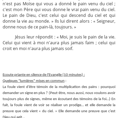
n'est pas Moïse qui vous a donné le pain venu du ciel ;
2005
2006
c'est mon Père qui vous donne le vrai pain venu du ciel.
Le pain de Dieu, c'est celui qui descend du ciel et qui
2007
2008
donne la vie au monde. » Ils lui dirent alors : « Seigneur,
2009
2010
donne nous de ce pain-là, toujours. »
2011
2012
Jésus leur répondit : « Moi, je suis le pain de la vie.
Celui qui vient à moi n'aura plus jamais faim ; celui qui
2013
2014
croit en moi n'aura plus jamais soif.
2015
2016
2017
2018
2019
2020
Ecoute priante en silence de l'Evangile (10 minutes) :
Recherche
Quelques "lumières" mises en commun
:
La foule vient d’être témoin de la multiplication des pains : pourquoi
demander un signe en plus ? (Peut-être, nous aussi, nous voulons avoir
toujours plus de signes, même en écoutant des témoins de la foi…) En
fait, la foule vient de voir se réaliser un prodige… et elle demande la
preuve que cela vient « du ciel. » Elle demande une preuve que c’est
Dieu qui agit…