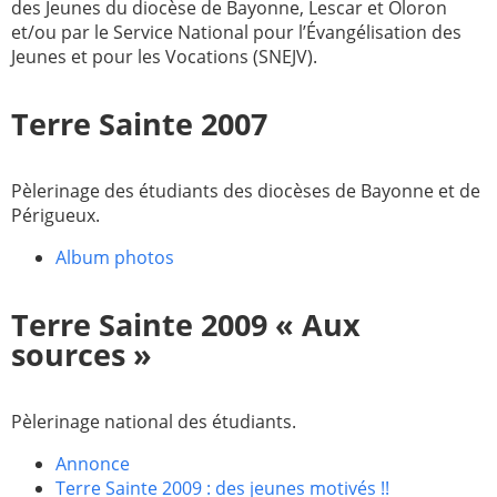
des Jeunes du diocèse de Bayonne, Lescar et Oloron
et/ou par le Service National pour l’Évangélisation des
Paray-le-
École de la
Jeunes et pour les Vocations (SNEJV).
Monial
foi
Terre
R.E. de
Terre Sainte 2007
Sainte
Taizé
—
Animateurs
Pèlerinage des étudiants des diocèses de Bayonne et de
Étudiants
Jeunes
Périgueux.
Pros
Album photos
Collégiens
Pastorales
& lycéens
des
jeunes
Terre Sainte 2009 « Aux
locales
sources »
Groupe
Groupe
Repères
Diaconia
Pèlerinage national des étudiants.
Nouvelles
Divers
d'Orient
Annonce
Terre Sainte 2009 : des jeunes motivés !!
—
Tags