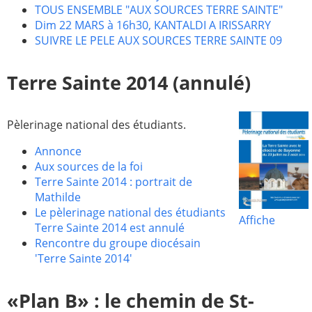
TOUS ENSEMBLE "AUX SOURCES TERRE SAINTE"
2005
2006
Dim 22 MARS à 16h30, KANTALDI A IRISSARRY
SUIVRE LE PELE AUX SOURCES TERRE SAINTE 09
2007
2008
2009
2010
Terre Sainte 2014 (annulé)
2011
2012
2013
2014
Pèlerinage national des étudiants.
2015
2016
Annonce
2017
2018
Aux sources de la foi
Terre Sainte 2014 : portrait de
2019
2020
Mathilde
Recherche
Le pèlerinage national des étudiants
Affiche
Terre Sainte 2014 est annulé
Rencontre du groupe diocésain
'Terre Sainte 2014'
«Plan B» : le chemin de St-