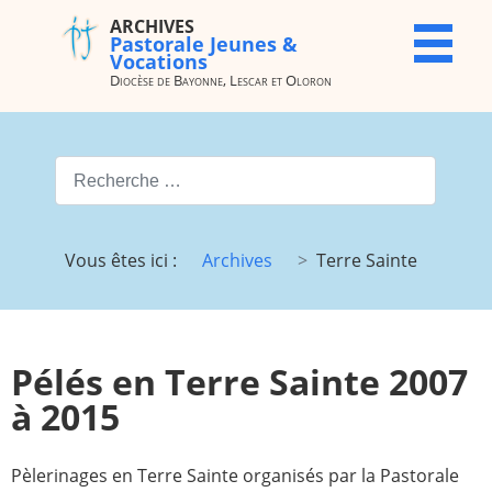
ARCHIVES
ARCHIVES
X
Pastorale Jeunes &
Pastorale
Vocations
Jeunes &
Diocèse de Bayonne, Lescar et Oloron
Vocations
Diocèse de
Bayonne,
Valider
Lescar et
Oloron
Type 2 or more characters for
Accueil
Archives
Vous êtes ici :
Archives
Terre Sainte
du site
Vocations
JMJ
JDJ (JMJ)
JD 4e/3e
Pélés en Terre Sainte 2007
Pélé Vélo
Camp St
64
M.
à 2015
Garicoïts
Route
Maison St
Pèlerinages en Terre Sainte organisés par la Pastorale
chantante
Antoine