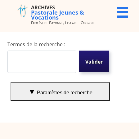
ARCHIVES
ARCHIVES
X
Pastorale Jeunes &
Pastorale
Vocations
Jeunes &
Diocèse de Bayonne, Lescar et Oloron
Vocations
Diocèse de
Formulaire de recherche
Bayonne,
Termes de la recherche :
Lescar et
Oloron
Valider
Accueil
Archives
du site
Type 2 or more characters for results.
Paramètres de recherche