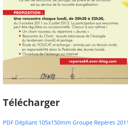
Télécharger
PDF Dépliant 105x150mm Groupe Repères 201