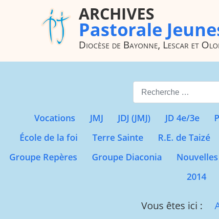
ARCHIVES
Pastorale Jeune
Diocèse de Bayonne, Lescar et Ol
Valider
Vocations
JMJ
JDJ (JMJ)
JD 4e/3e
P
École de la foi
Terre Sainte
R.E. de Taizé
Groupe Repères
Groupe Diaconia
Nouvelles
2014
Vous êtes ici :