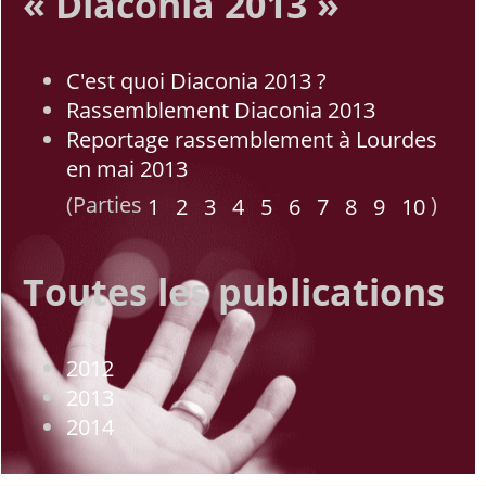
« Diaconia 2013 »
C'est quoi Diaconia 2013 ?
Rassemblement Diaconia 2013
Reportage rassemblement à Lourdes
en mai 2013
(Parties
)
1
2
3
4
5
6
7
8
9
10
Toutes les publications
2012
2013
2014