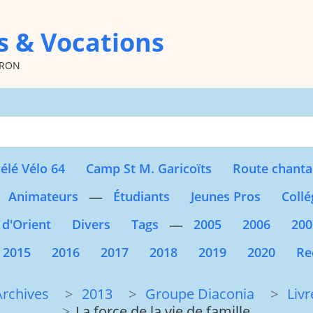
s & Vocations
oron
Type 2 or more character
élé Vélo 64
Camp St M. Garicoïts
Route chanta
—
Animateurs
Étudiants
Jeunes Pros
Collé
—
 d'Orient
Divers
Tags
2005
2006
200
2015
2016
2017
2018
2019
2020
Re
Archives
2013
Groupe Diaconia
Livr
La force de la vie de famille