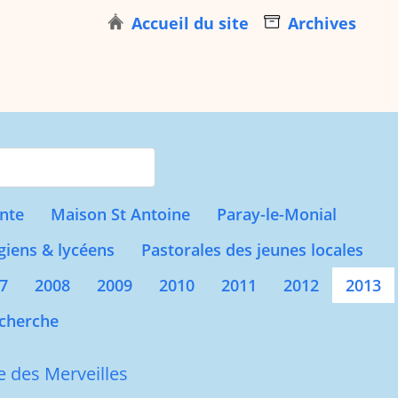
Accueil du site
Archives
s for results.
nte
Maison St Antoine
Paray-le-Monial
giens & lycéens
Pastorales des jeunes locales
7
2008
2009
2010
2011
2012
2013
cherche
e des Merveilles