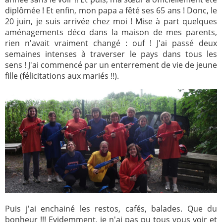
diplômée ! Et enfin, mon papa a fêté ses 65 ans ! Donc, le
2005
2006
20 juin, je suis arrivée chez moi ! Mise à part quelques
aménagements déco dans la maison de mes parents,
2007
2008
rien n'avait vraiment changé : ouf ! J'ai passé deux
2009
2010
semaines intenses à traverser le pays dans tous les
sens ! J'ai commencé par un enterrement de vie de jeune
2011
2012
fille (félicitations aux mariés !!).
2013
2014
2015
2016
2017
2018
2019
2020
Recherche
Puis j'ai enchainé les restos, cafés, balades. Que du
bonheur !!! Evidemment, je n'ai pas pu tous vous voir et