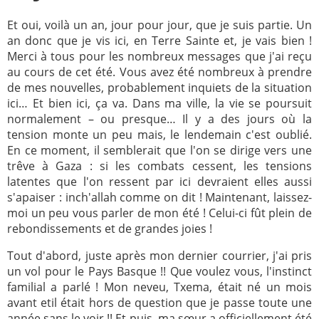
Paray-le-
École de la
Et oui, voilà un an, jour pour jour, que je suis partie. Un
Monial
foi
an donc que je vis ici, en Terre Sainte et, je vais bien !
Merci à tous pour les nombreux messages que j'ai reçu
Terre
R.E. de
au cours de cet été. Vous avez été nombreux à prendre
Sainte
Taizé
de mes nouvelles, probablement inquiets de la situation
—
Animateurs
ici… Et bien ici, ça va. Dans ma ville, la vie se poursuit
normalement – ou presque… Il y a des jours où la
Étudiants
Jeunes
tension monte un peu mais, le lendemain c'est oublié.
Pros
En ce moment, il semblerait que l'on se dirige vers une
trêve à Gaza : si les combats cessent, les tensions
Collégiens
Pastorales
latentes que l'on ressent par ici devraient elles aussi
& lycéens
des
s'apaiser : inch'allah comme on dit ! Maintenant, laissez-
jeunes
moi un peu vous parler de mon été ! Celui-ci fût plein de
locales
rebondissements et de grandes joies !
Groupe
Groupe
Repères
Diaconia
Tout d'abord, juste après mon dernier courrier, j'ai pris
un vol pour le Pays Basque !! Que voulez vous, l'instinct
Nouvelles
Divers
familial a parlé ! Mon neveu, Txema, était né un mois
d'Orient
avant etil était hors de question que je passe toute une
—
Tags
année sans le voir !! Et puis, ma sœur a officiellement été