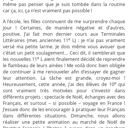
même pas penser que je suis tombée dans la routine
2005
2006
car ça, ici, ça n’est vraiment pas possible !
2007
2008
A l’école, les filles continuent de me surprendre chaque
jour ! Certaines, de manière négative et d’autres,
2009
2010
positive. J’ai fait mon dernier cours aux Terminales
2011
2012
e
Littéraires (mes anciennes 11
L) : je n’ai pas vraiment
versé ma petite larme. Je dois même vous avouer que
2013
2014
c’était un petit soulagement… Ceci dit, il semblerait que
2015
2016
e
les nouvelles 11
L aient finalement décidé de reprendre
le flambeau de leurs ainées ! Me voilà donc bien obligée
2017
2018
de continuer à me renouveler afin d’essayer de gagner
2019
2020
leur attention. La tâche est grande, croyez-moi !
e
Heureusement, cette année, j’ai des élèves de 10
qui
Recherche
sont vraiment très motivées pour s’investir dans
différents projets : spectacle de Noël, échanges avec des
Français, et surtout – si possible – voyage en France !
J’essaie donc de les encourager à pratiquer leur Français
dans différentes situations. Dimanche, nous allons
réaliser une petite animation au marché de Noël de