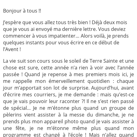
Paray-le-
École de la
Bonjour à tous !!
Monial
foi
J’espère que vous allez tous très bien ! Déjà deux mois
Terre
R.E. de
que je vous ai envoyé ma dernière lettre. Vous deviez
Sainte
Taizé
commencer à vous impatienter… Alors voilà, je prends
quelques instants pour vous écrire en ce début de
—
Animateurs
l’Avent !
Étudiants
Jeunes
La vie suit son cours sous le soleil de Terre Sainte et une
Pros
chose est sure, cette année n’a rien à voir avec l’année
Collégiens
Pastorales
passée ! Quand je repense à mes premiers mois ici, je
& lycéens
des
me rappelle mon émerveillement quotidien : chaque
jeunes
jour m’apportait son lot de surprise. Aujourd’hui, avant
locales
d’écrire mes courriers, je me demande : mais qu’est-ce
que je vais pouvoir leur raconter ?! Il ne s’est rien passé
Groupe
Groupe
de spécial… Je ne m’étonne plus quand un groupe de
Repères
Diaconia
pèlerins vient assister à la messe du dimanche, je ne
Nouvelles
Divers
prends plus mon appareil photo quand je vais assister à
d'Orient
une fête, je ne m’étonne même plus quand mon
programme est changé à l’école ! Mais n’allez quand
—
Tags