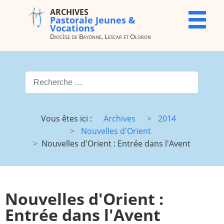
ARCHIVES
ARCHIVES
X
Pastorale Jeunes &
Pastorale
Vocations
Jeunes &
Diocèse de Bayonne, Lescar et Oloron
Vocations
Diocèse de
Bayonne,
Valider
Lescar et
Oloron
Type 2 or more characters for
Accueil
Archives
Vous êtes ici :
Archives
2014
du site
Nouvelles d'Orient
Vocations
JMJ
Nouvelles d'Orient : Entrée dans l'Avent
JDJ (JMJ)
JD 4e/3e
Pélé Vélo
Camp St
64
M.
Nouvelles d'Orient :
Garicoïts
Entrée dans l'Avent
Route
Maison St
chantante
Antoine