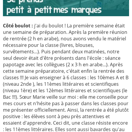
2005
2006
2007
2008
Côté boulot :
j'ai du boulot ! La première semaine était
2009
2010
une semaine de préparation. Après la première réunion
de rentrée (2 h en arabe), nous avons vendu le matériel
2011
2012
nécessaire pour la classe (livres, blouses,
2013
2014
survêtements...). Puis pendant deux matinées, notre
seul devoir était d'être présents dans l'école : séance
2015
2016
papotage avec les collègues (2 x 3 h en arabe...). Après
2017
2018
cette semaine préparatoire, c'était enfin la rentrée des
classes !!! Je vais enseigner à 6 classes : les 10èmes A et B
2019
2020
(niveau 2nde ), les 11èmes littéraires et scientifiques
Recherche
(niveau 1ère) et les 12èmes littéraires et scientifiques (le
Bac !!!). Sœur Marie veille sur moi : elle me conseille pour
mes cours et n'hésite pas à passer dans les classes pour
me présenter officiellement. Ainsi, la rentrée a été plutôt
positive : les élèves sont à peu près attentives et
essaient d'apprendre. Ceci dit, une classe résiste encore
: les 11èmes littéraires. Elles sont aussi bavardes qu'au