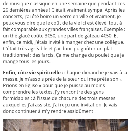
de musique classique en une semaine que pendant ces
26 dernières années ! C'était vraiment sympa. Après les
concerts, j'ai été boire un verre en ville et vraiment, je
peux vous dire que le coût de la vie ici est élevé, tout à
fait comparable aux grandes villes françaises. Exemple :
un thé glacé coûte 3€50, une part de gâteau 4€50. Et
enfin, ce midi, j'étais invité à manger chez une collègue.
C'était très agréable et j'ai donc pu goûter un plat
traditionnel : des farcis. Ça me change du poulet que je
mange tous les jours...
Enfin, côte vie spirituelle :
chaque dimanche je vais à la
messe. Je m'assois près de la sœur qui me prête son «
Prions en Eglise » pour que je puisse au moins
comprendre les textes. J'y rencontre des gens
formidables : à l'issue de chacune des trois messes
auxquelles j'ai assisté, j'ai reçu une invitation. Je vais
donc continuer à m'y rendre assidûment !