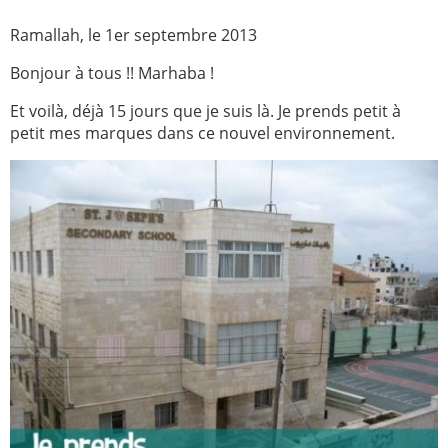
Paray-le-
École de la
Ramallah, le 1er septembre 2013
Monial
foi
Bonjour à tous !! Marhaba !
Terre
R.E. de
Sainte
Taizé
Et voilà, déjà 15 jours que je suis là. Je prends petit à
petit mes marques dans ce nouvel environnement.
—
Animateurs
Étudiants
Jeunes
Pros
Collégiens
Pastorales
& lycéens
des
jeunes
locales
Groupe
Groupe
Repères
Diaconia
Nouvelles
Divers
d'Orient
—
Tags