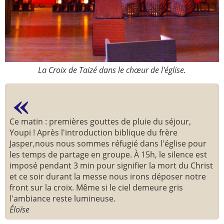
2005
2006
2007
2008
2009
2010
2011
2012
La Croix de Taizé dans le chœur de l'église.
2013
2014
2015
2016
2017
2018
Ce matin : premières gouttes de pluie du séjour,
Youpi ! Après l'introduction biblique du frère
2019
2020
Jasper,nous nous sommes réfugié dans l'église pour
Recherche
les temps de partage en groupe. À 15h, le silence est
imposé pendant 3 min pour signifier la mort du Christ
et ce soir durant la messe nous irons déposer notre
front sur la croix. Même si le ciel demeure gris
l'ambiance reste lumineuse.
Éloïse