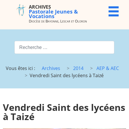
ARCHIVES
ARCHIVES
X
Pastorale Jeunes &
Pastorale
Vocations
Jeunes &
Diocèse de Bayonne, Lescar et Oloron
Vocations
Diocèse de
Bayonne,
Valider
Lescar et
Oloron
Type 2 or more characters for
Accueil
Archives
Vous êtes ici :
Archives
2014
AEP & AEC
du site
Vendredi Saint des lycéens à Taizé
Vocations
JMJ
JDJ (JMJ)
JD 4e/3e
Pélé Vélo
Camp St
Vendredi Saint des lycéens
64
M.
Garicoïts
à Taizé
Route
Maison St
chantante
Antoine