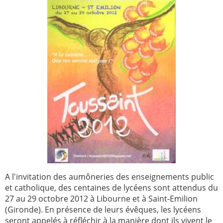
Paray-le-
École de la
Monial
foi
Terre
R.E. de
Sainte
Taizé
—
Animateurs
Étudiants
Jeunes
Pros
Collégiens
Pastorales
& lycéens
des
jeunes
locales
Groupe
Groupe
A l'invitation des aumôneries des enseignements public
Repères
Diaconia
et catholique, des centaines de lycéens sont attendus du
Nouvelles
Divers
27 au 29 octobre 2012 à Libourne et à Saint-Emilion
d'Orient
(Gironde). En présence de leurs évêques, les lycéens
—
seront appelés à réfléchir à la manière dont ils vivent le
Tags