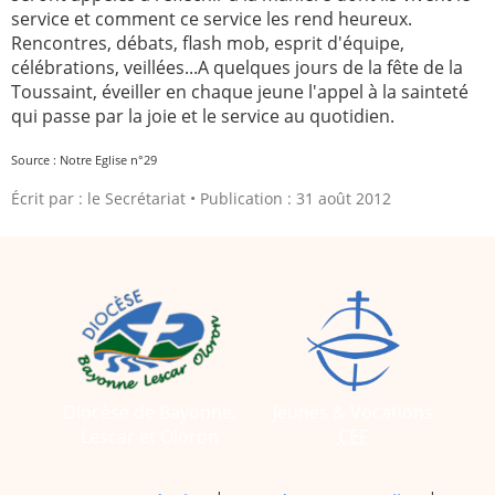
service et comment ce service les rend heureux.
2005
2006
Rencontres, débats, flash mob, esprit d'équipe,
célébrations, veillées...A quelques jours de la fête de la
2007
2008
Toussaint, éveiller en chaque jeune l'appel à la sainteté
2009
2010
qui passe par la joie et le service au quotidien.
2011
2012
Source : Notre Eglise n°29
2013
2014
Écrit par :
le Secrétariat
Publication : 31 août 2012
2015
2016
2017
2018
2019
2020
Recherche
Diocèse de Bayonne,
Jeunes & Vocations
Lescar et Oloron
CEF