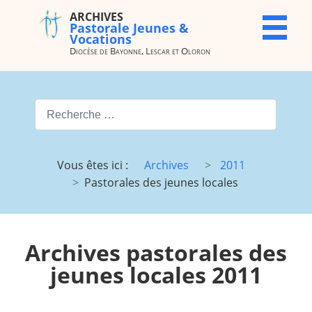
ARCHIVES
ARCHIVES
X
Pastorale Jeunes &
Pastorale
Vocations
Jeunes &
Diocèse de Bayonne, Lescar et Oloron
Vocations
Diocèse de
Bayonne,
Valider
Lescar et
Oloron
Type 2 or more characters for
Accueil
Archives
Vous êtes ici :
Archives
2011
du site
Pastorales des jeunes locales
Vocations
JMJ
JDJ (JMJ)
JD 4e/3e
Pélé Vélo
Camp St
Archives pastorales des
64
M.
jeunes locales 2011
Garicoïts
Route
Maison St
chantante
Antoine