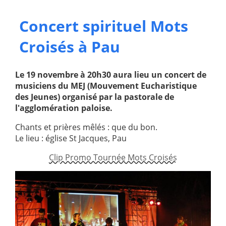
Paray-le-
École de la
Concert spirituel Mots
Monial
foi
Croisés à Pau
Terre
R.E. de
Sainte
Taizé
—
Animateurs
Le 19 novembre à 20h30 aura lieu un concert de
musiciens du MEJ (Mouvement Eucharistique
Étudiants
Jeunes
des Jeunes) organisé par la pastorale de
Pros
l'agglomération paloise.
Collégiens
Pastorales
Chants et prières mêlés : que du bon.
& lycéens
des
Le lieu : église St Jacques, Pau
jeunes
locales
Clip Promo Tournée Mots Croisés
Groupe
Groupe
Repères
Diaconia
Nouvelles
Divers
d'Orient
—
Tags