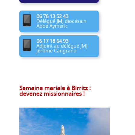
06 76 13 52 43
Délégué JMJ diocésain
Abbé Aymeric
06 17 18 64 93
Adjoint au délégué JMJ
Jérôme Cangrand
Semaine mariale à Birritz :
devenez missionnaires !