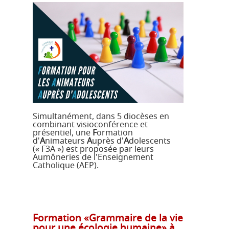
Simultanément, dans 5 diocèses en
combinant visioconférence et
présentiel, une
F
ormation
d'
A
nimateurs
A
uprès d'
A
dolescents
(« F3A ») est proposée par leurs
Aumôneries de l'Enseignement
Catholique (AEP).
Formation «Grammaire de la vie
pour une écologie humaine» à