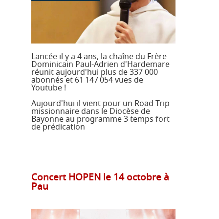
JD 4/3
Pélé Vélo
64
Pélé Notre
Camp St M.
Dame
Garicoïts
Marche
Agur Maria
Lancée il y a 4 ans, la chaîne du Frère
de
Dominicain Paul-Adrien d'Hardemare
Carême
réunit aujourd'hui plus de 337 000
abonnés et 61 147 054 vues de
Pélé
Jeunes
Youtube !
Jacquaire
Pros
Aujourd'hui il vient pour un Road Trip
Étudiants
Collégiens
missionnaire dans le Diocèse de
& Lycéens
Bayonne au programme 3 temps fort
Pastorales
Animateurs
de prédication
des
jeunes
locales
Concert HOPEN le 14 octobre à
Pau