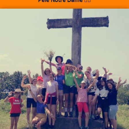
Pélé Notre Dame 🚶‍♀️