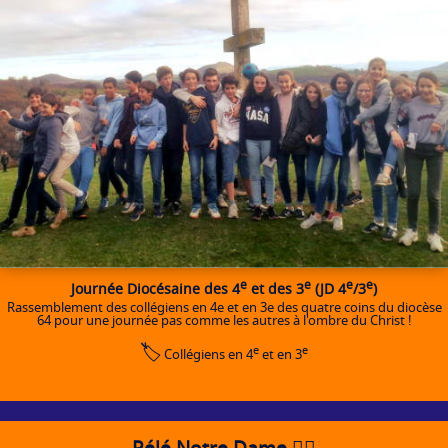
e
e
e
e
Journée Diocésaine des 4
et des 3
(JD 4
/3
)
Rassemblement des collégiens en 4e et en 3e des quatre coins du diocèse
64 pour une journée pas comme les autres à l'ombre du Christ !
🏷️
e
e
Collégiens en 4
et en 3