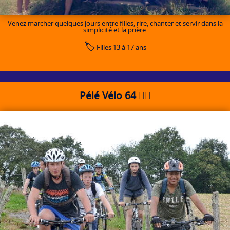
Venez marcher quelques jours entre filles, rire, chanter et servir dans la
simplicité et la prière.
🏷️
Filles 13 à 17 ans
Pélé Vélo 64 🚴‍♂️