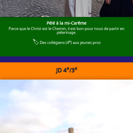
Pélé à la mi-Carême
Parce que le Christ est le Chemin, il est bon pour nous de partir en
pèlerinage.
🏷️
e
Des collégiens (4
) aux jeunes pros
e
e
JD 4
/3