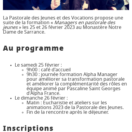
JD 4/3
Pélé Vélo
64
La Pastorale des Jeunes et des Vocations propose une
Pélé Notre
Camp St M.
suite de la formation «
Managers en pastorale des
Dame
Garicoïts
jeunes
» les 25 et 26 février 2023 au Monastère Notre
Dame de Sarrance.
Marche
Agur Maria
de
Carême
Au programme
Pélé
Jeunes
Jacquaire
Pros
Étudiants
Collégiens
Le samedi 25 février :
& Lycéens
9h00 : café d'accueil
9h30 : journée formation Alpha Manager
Pastorales
Animateurs
pour améliorer sa transformation pastorale
des
et améliorer la complémentarité des rôles en
jeunes
équipe animé par Pascaline Saint Georges
locales
d'Alpha France.
Le dimanche 26 février :
Matin : Eucharistie et ateliers sur les
animations 2023 de la Pastorale des Jeunes.
Fin de la rencontre après le déjeuner.
Inscriptions