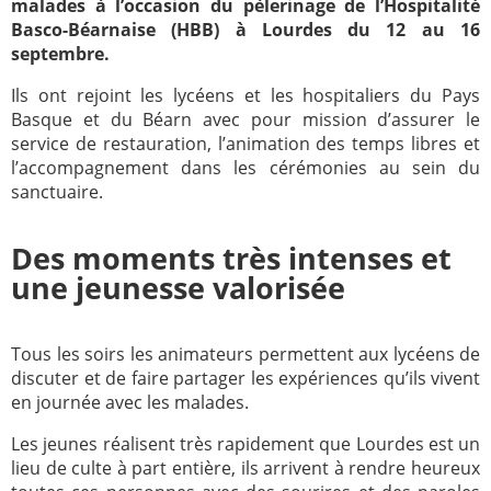
malades à l’occasion du pèlerinage de l’Hospitalité
Basco-Béarnaise (HBB) à Lourdes du 12 au 16
2005
2006
septembre.
2007
2008
Ils ont rejoint les lycéens et les hospitaliers du Pays
2009
2010
Basque et du Béarn avec pour mission d’assurer le
service de restauration, l’animation des temps libres et
2011
2012
l’accompagnement dans les cérémonies au sein du
2013
2014
sanctuaire.
2015
2016
Des moments très intenses et
2017
2018
une jeunesse valorisée
2019
2020
Recherche
Tous les soirs les animateurs permettent aux lycéens de
discuter et de faire partager les expériences qu’ils vivent
en journée avec les malades.
Les jeunes réalisent très rapidement que Lourdes est un
lieu de culte à part entière, ils arrivent à rendre heureux