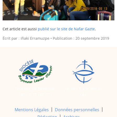
Cet article est aussi
publié sur le site de Nafar Gazte
.
Écrit par :
Iñaki Erramuzpe
Publication : 20 septembre 2019
Diocèse de Bayonne,
Jeunes & Vocations
Lescar et Oloron
CEF
|
|
Mentions Légales
Données personnelles
|