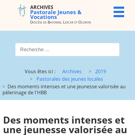
ARCHIVES
ARCHIVES
X
Pastorale Jeunes &
Pastorale
Vocations
Jeunes &
Diocèse de Bayonne, Lescar et Oloron
Vocations
Diocèse de
Bayonne,
Valider
Lescar et
Oloron
Type 2 or more characters for
Accueil
Archives
Vous êtes ici :
Archives
2019
du site
Pastorales des jeunes locales
Vocations
JMJ
Des moments intenses et une jeunesse valorisée au
pèlerinage de l'HBB
JDJ (JMJ)
JD 4e/3e
Pélé Vélo
Camp St
64
M.
Des moments intenses et
Garicoïts
une jeunesse valorisée au
Route
Maison St
chantante
Antoine