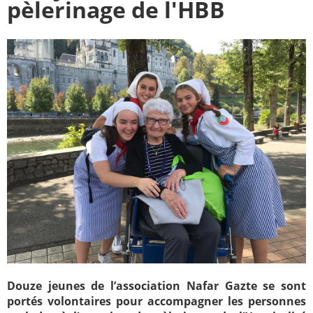
pèlerinage de l'HBB
Paray-le-
École de la
Monial
foi
Terre
R.E. de
Sainte
Taizé
—
Animateurs
Étudiants
Jeunes
Pros
Collégiens
Pastorales
& lycéens
des
jeunes
locales
Groupe
Groupe
Repères
Diaconia
Nouvelles
Divers
Douze jeunes de l’association Nafar Gazte se sont
d'Orient
portés volontaires pour accompagner les personnes
—
Tags