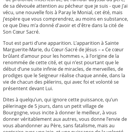
de sa dévouée attention au pécheur que je suis - que j’ai
2005
2006
vécu, une nouvelle fois à Paray le Monial, cet été, mais
j’espère que vous comprendrez, au moins en substance,
2007
2008
ce que Dieu m’a donné d'avoir et d'être dans la cité de
2009
2010
Son Cœur Sacré.
2011
2012
Tout est parti d’une apparition. L’apparition à Sainte
Marguerite-Marie, du Cœur-Sacré de Jésus – « Ce cœur
2013
2014
brûlant d’amour pour les hommes », à l’origine de la
2015
2016
renommée de cette cité, et qui n’est pourtant que le
début d’une suite infinie de miracles, de merveilles, de
2017
2018
prodiges que le Seigneur réalise chaque année, dans la
2019
2020
vie de chacun des pèlerins, qui avec foi et volonté se
présentent devant Lui.
Recherche
Dites à quelqu’un, qui ignore cette puissance, qu’un
pèlerinage de 5 jours, dans un petit village de
Bourgogne, vous incite à donner le meilleur, à vous
donner véritablement aux autres, vous donne l’envie de
vous abandonner au Père, sans fatalisme, mais au