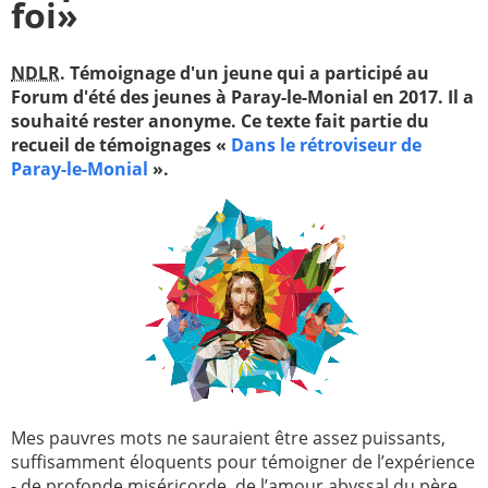
foi»
Paray-le-
École de la
Monial
foi
NDLR
. Témoignage d'un jeune qui a participé au
Terre
R.E. de
Forum d'été des jeunes à Paray-le-Monial en 2017. Il a
Sainte
Taizé
souhaité rester anonyme. Ce texte fait partie du
recueil de témoignages «
Dans le rétroviseur de
—
Animateurs
Paray-le-Monial
».
Étudiants
Jeunes
Pros
Collégiens
Pastorales
& lycéens
des
jeunes
locales
Groupe
Groupe
Repères
Diaconia
Nouvelles
Divers
Mes pauvres mots ne sauraient être assez puissants,
d'Orient
suffisamment éloquents pour témoigner de l’expérience
—
- de profonde miséricorde, de l’amour abyssal du père,
Tags