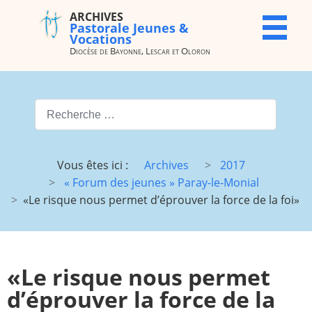
ARCHIVES
ARCHIVES
X
Pastorale Jeunes &
Pastorale
Vocations
Jeunes &
Diocèse de Bayonne, Lescar et Oloron
Vocations
Diocèse de
Bayonne,
Valider
Lescar et
Oloron
Type 2 or more characters for
Accueil
Archives
Vous êtes ici :
Archives
2017
du site
« Forum des jeunes » Paray-le-Monial
Vocations
JMJ
«Le risque nous permet d’éprouver la force de la foi»
JDJ (JMJ)
JD 4e/3e
Pélé Vélo
Camp St
64
M.
«Le risque nous permet
Garicoïts
d’éprouver la force de la
Route
Maison St
chantante
Antoine