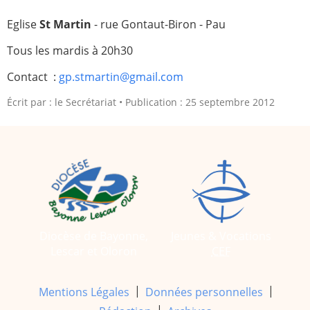
Paray-le-
École de la
Eglise
St Martin
- rue Gontaut-Biron - Pau
Monial
foi
Tous les mardis à 20h30
Terre
R.E. de
Sainte
Taizé
Contact :
gp.stmartin@gmail.com
—
Animateurs
Écrit par :
le Secrétariat
Publication : 25 septembre 2012
Étudiants
Jeunes
Pros
Collégiens
Pastorales
& lycéens
des
jeunes
locales
Groupe
Groupe
Diocèse de Bayonne,
Jeunes & Vocations
Repères
Diaconia
Lescar et Oloron
CEF
Nouvelles
Divers
d'Orient
|
|
Mentions Légales
Données personnelles
—
Tags
|