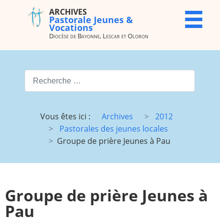
ARCHIVES
ARCHIVES
X
Pastorale Jeunes &
Pastorale
Vocations
Jeunes &
Diocèse de Bayonne, Lescar et Oloron
Vocations
Diocèse de
Bayonne,
Valider
Lescar et
Oloron
Type 2 or more characters for
Accueil
Archives
Vous êtes ici :
Archives
2012
du site
Pastorales des jeunes locales
Vocations
JMJ
Groupe de prière Jeunes à Pau
JDJ (JMJ)
JD 4e/3e
Pélé Vélo
Camp St
64
M.
Groupe de prière Jeunes à
Garicoïts
Pau
Route
Maison St
chantante
Antoine