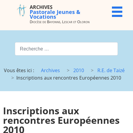
ARCHIVES
ARCHIVES
X
Pastorale Jeunes &
Pastorale
Vocations
Jeunes &
Diocèse de Bayonne, Lescar et Oloron
Vocations
Diocèse de
Bayonne,
Valider
Lescar et
Oloron
Type 2 or more characters for
Accueil
Archives
Vous êtes ici :
Archives
2010
R.E. de Taizé
du site
Inscriptions aux rencontres Européennes 2010
Vocations
JMJ
JDJ (JMJ)
JD 4e/3e
Pélé Vélo
Camp St
Inscriptions aux
64
M.
Garicoïts
rencontres Européennes
Route
Maison St
2010
chantante
Antoine