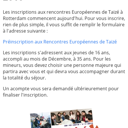
Paray-le-
École de la
Les inscriptions aux rencontres Européennes de Taizé à
Monial
foi
Rotterdam commencent aujourd'hui. Pour vous inscrire,
rien de plus simple, il vous suffit de remplir le formulaire
Terre
R.E. de
à l'adresse suivante :
Sainte
Taizé
—
Animateurs
Préinscription aux Rencontres Européennes de Taizé
Étudiants
Jeunes
Les inscriptions s'adressent aux jeunes de 16 ans,
Pros
accompli au mois de Décembre, à 35 ans. Pour les
mineurs, vous devez choisir une personne majeure qui
Collégiens
Pastorales
partira avec vous et qui devra vous accompagner durant
& lycéens
des
la totalité du séjour.
jeunes
locales
Un acompte vous sera demandé ultérieurement pour
finaliser l'inscription.
Groupe
Groupe
Repères
Diaconia
Nouvelles
Divers
d'Orient
—
Tags