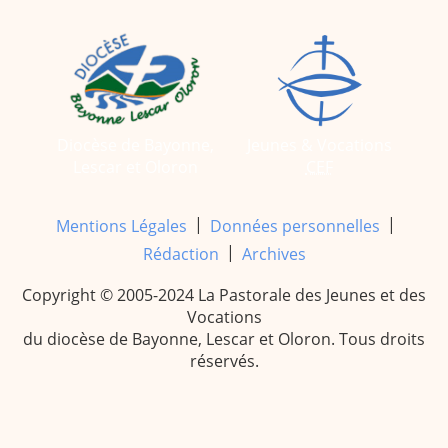
2005
2006
2007
2008
2009
2010
2011
2012
Diocèse de Bayonne,
Jeunes & Vocations
Lescar et Oloron
CEF
2013
2014
2015
2016
|
|
Mentions Légales
Données personnelles
2017
2018
|
Rédaction
Archives
2019
2020
Copyright © 2005-2024 La Pastorale des Jeunes et des
Recherche
Vocations
du diocèse de Bayonne, Lescar et Oloron. Tous droits
réservés.