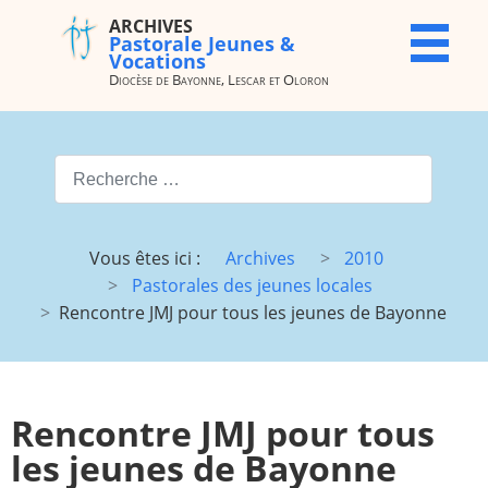
ARCHIVES
ARCHIVES
X
Pastorale Jeunes &
Pastorale
Vocations
Jeunes &
Diocèse de Bayonne, Lescar et Oloron
Vocations
Diocèse de
Bayonne,
Valider
Lescar et
Oloron
Type 2 or more characters for
Accueil
Archives
Vous êtes ici :
Archives
2010
du site
Pastorales des jeunes locales
Vocations
JMJ
Rencontre JMJ pour tous les jeunes de Bayonne
JDJ (JMJ)
JD 4e/3e
Pélé Vélo
Camp St
64
M.
Rencontre JMJ pour tous
Garicoïts
les jeunes de Bayonne
Route
Maison St
chantante
Antoine