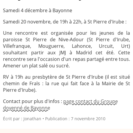
Paray-le-
École de la
Samedi 4 décembre à Bayonne
Monial
foi
Samedi 20 novembre, de 19h à 22h, à St Pierre d'Irube :
Terre
R.E. de
Sainte
Taizé
Une rencontre est organisée pour les jeunes de la
paroisse St Pierre de Nive-Adour (St Pierre d'Irube,
—
Animateurs
Villefranque, Mouguerre, Lahonce, Urcuit, Urt)
souhaitant partir aux JMJ à Madrid cet été. Cette
Étudiants
Jeunes
rencontre sera l'occasion d'un repas partagé entre tous.
Pros
Amener un plat salé ou sucré.
Collégiens
Pastorales
& lycéens
des
RV à 19h au presbytère de St Pierre d'Irube (il est situé
jeunes
chemin de Fraïs : la rue qui fait face à la Mairie de St
locales
Pierre d'Irube).
Groupe
Groupe
Contact pour plus d'infos :
page contact du Groupe
Repères
Diaconia
doyenné de Bayonne
Nouvelles
Divers
Écrit par :
Jonathan
Publication : 7 novembre 2010
d'Orient
—
Tags