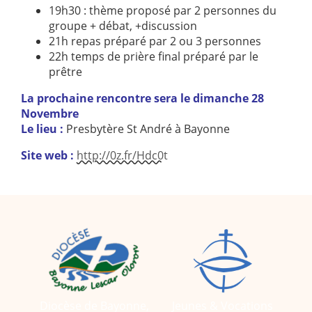
19h30 : thème proposé par 2 personnes du
2005
2006
groupe + débat, +discussion
21h repas préparé par 2 ou 3 personnes
2007
2008
22h temps de prière final préparé par le
2009
2010
prêtre
2011
2012
La prochaine rencontre sera le dimanche 28
Novembre
2013
2014
Le lieu :
Presbytère St André à Bayonne
2015
2016
Site web :
http://0z.fr/Hdc0t
2017
2018
2019
2020
Recherche
Diocèse de Bayonne,
Jeunes & Vocations