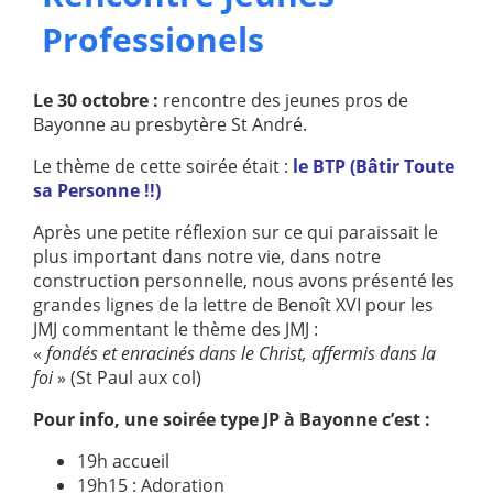
Professionels
Paray-le-
École de la
Monial
foi
Terre
R.E. de
Le 30 octobre :
rencontre des jeunes pros de
Sainte
Taizé
Bayonne au presbytère St André.
—
Animateurs
Le thème de cette soirée était :
le BTP (Bâtir Toute
sa Personne !!)
Étudiants
Jeunes
Pros
Après une petite réflexion sur ce qui paraissait le
plus important dans notre vie, dans notre
Collégiens
Pastorales
construction personnelle, nous avons présenté les
& lycéens
des
grandes lignes de la lettre de Benoît XVI pour les
jeunes
JMJ commentant le thème des JMJ :
locales
«
fondés et enracinés dans le Christ, affermis dans la
Groupe
Groupe
foi
» (St Paul aux col)
Repères
Diaconia
Pour info, une soirée type JP à Bayonne c’est :
Nouvelles
Divers
d'Orient
19h accueil
19h15 : Adoration
—
Tags