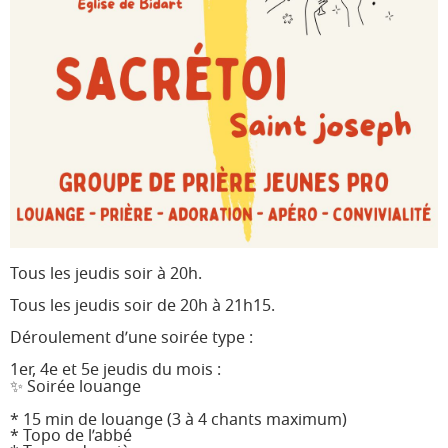
JD 4/3
Pélé Vélo
64
Pélé Notre
Camp St M.
Dame
Garicoïts
Marche
Agur Maria
de
Carême
Pélé
Jeunes
Jacquaire
Pros
Étudiants
Collégiens
& Lycéens
Pastorales
Animateurs
Tous les jeudis soir à 20h.
des
jeunes
Tous les jeudis soir de 20h à 21h15.
locales
Déroulement d’une soirée type :
1er, 4e et 5e jeudis du mois :
✨ Soirée louange
* 15 min de louange (3 à 4 chants maximum)
* Topo de l’abbé