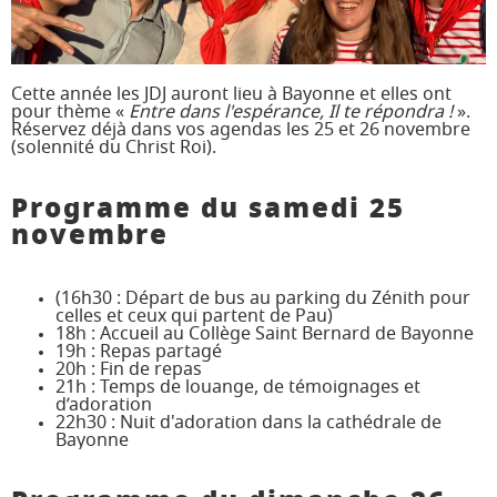
JD 4/3
Pélé Vélo
64
Pélé Notre
Camp St M.
Dame
Garicoïts
Cette année les JDJ auront lieu à Bayonne et elles ont
pour thème «
Entre dans l'espérance, Il te répondra !
».
Marche
Agur Maria
Réservez déjà dans vos agendas les 25 et 26 novembre
de
(solennité du Christ Roi).
Carême
Pélé
Jeunes
Programme du samedi 25
Jacquaire
Pros
novembre
Étudiants
Collégiens
& Lycéens
Pastorales
Animateurs
(16h30 : Départ de bus au parking du Zénith pour
des
celles et ceux qui partent de Pau)
jeunes
18h : Accueil au Collège Saint Bernard de Bayonne
locales
19h : Repas partagé
20h : Fin de repas
21h : Temps de louange, de témoignages et
d’adoration
22h30 : Nuit d'adoration dans la cathédrale de
Bayonne